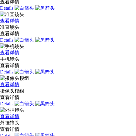
查看详情
Details
查看详情
准直镜头
查看详情
Details
查看详情
手机镜头
查看详情
Details
查看详情
摄像头模组
查看详情
Details
查看详情
外挂镜头
查看详情
Details